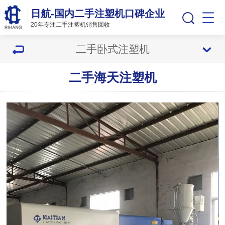
日航-国内二手注塑机口碑企业
20年专注二手注塑机销售回收
二手卧式注塑机
二手海天注塑机