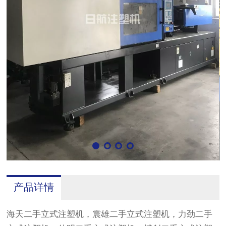
产品详情
海天二手立式注塑机，震雄二手立式注塑机，力劲二手